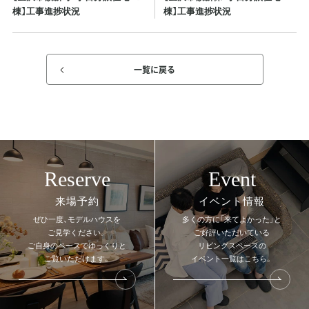
棟】工事進捗状況
棟】工事進捗状況
一覧に戻る
Reserve
Event
来場予約
イベント情報
ぜひ一度、モデルハウスを
多くの方に「来てよかった」と
ご見学ください。
ご好評いただいている
ご自身のペースでゆっくりと
リビングスペースの
ご覧いただけます。
イベント一覧はこちら。