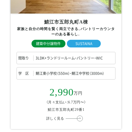
鯖江市五郎丸町A棟
家族と自分の時間を賢く両立できる、パントリーカウンタ
ーのある暮らし。
建築中分譲物件
SUSTAINA
間取り
3LDK+ランドリールーム・パントリー・WIC
学 区
鯖江東小学校（550m）・鯖江中学校（3000m）
2,990
万円
（月々支払い：6.7万円〜）
鯖江市五郎丸町29番1
詳しく見る