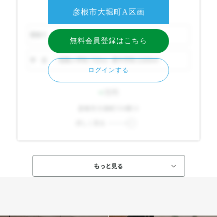
近日公開物件
彦根市大堀町A区画
間取り
-
無料会員登録はこちら
学 区
旭森小学校（700m）・東中学校（2300m）
ログインする
-
万円
彦根市大堀町534番12
詳しく見る
もっと見る