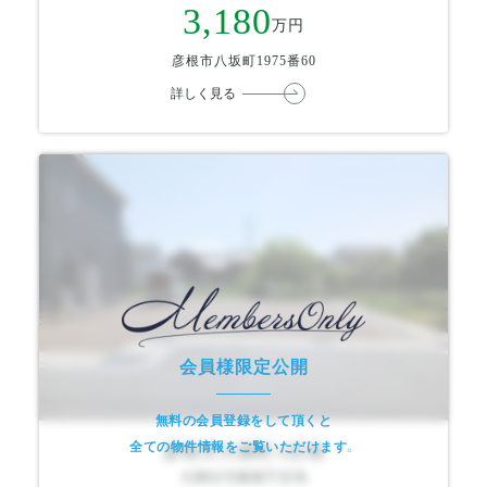
3,180
万円
彦根市八坂町1975番60
詳しく見る
会員様限定公開
無料の会員登録をして頂くと
全ての物件情報をご覧いただけます。
彦根市大堀町A区画
分譲住宅建築予定地