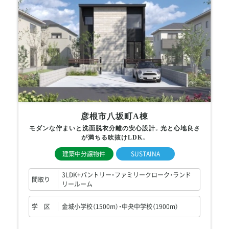
彦根市八坂町A棟
モダンな佇まいと洗面脱衣分離の安心設計。光と心地良さ
が満ちる吹抜けLDK。
建築中分譲物件
SUSTAINA
3LDK+パントリー・ファミリークローク・ランド
間取り
リールーム
学 区
金城小学校（1500m）・中央中学校（1900m）