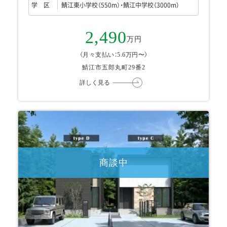
学 区
鯖江東小学校（550m）・鯖江中学校（3000m）
2,490
万円
（月々支払い：5.6万円〜）
鯖江市五郎丸町29番2
詳しく見る
商談中