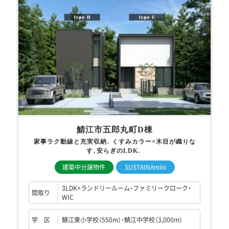
鯖江市五郎丸町D棟
家事ラク動線と充実収納。くすみカラー×木目が織りな
す、安らぎのLDK。
建築中分譲物件
SUSTAINAmini
3LDK+ランドリールーム・ファミリークローク・
間取り
WIC
学 区
鯖江東小学校（550m）・鯖江中学校（3,000m）