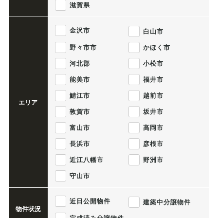
滋賀県
金沢市
白山市
野々市市
かほく市
河北郡
小松市
能美市
福井市
鯖江市
越前市
エリア
敦賀市
坂井市
富山市
高岡市
長浜市
彦根市
近江八幡市
野洲市
守山市
近日公開物件
建築中分譲物件
物件状況