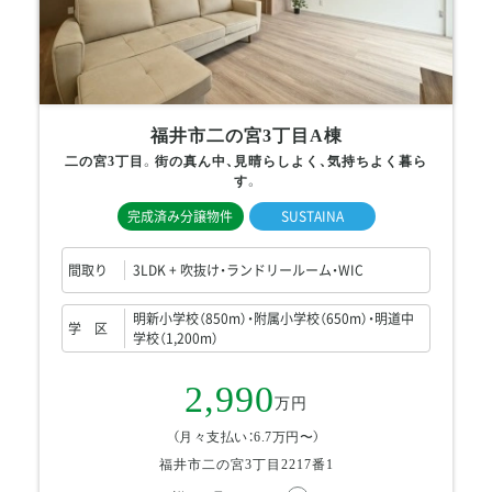
福井市二の宮3丁目A棟
二の宮3丁目。街の真ん中、見晴らしよく、気持ちよく暮ら
す。
完成済み分譲物件
SUSTAINA
間取り
3LDK + 吹抜け・ランドリールーム・WIC
明新小学校（850m）・附属小学校（650m）・明道中
学 区
学校（1,200m）
2,990
万円
（月々支払い：6.7万円〜）
福井市二の宮3丁目2217番1