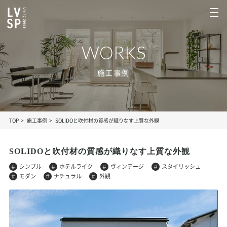
WORKS
施工事例
TOP
施工事例
SOLIDOと吹付材の質感が織りなす上質な外観
SOLIDOと吹付材の質感が織りなす上質な外観
シンプル
ホテルライク
ヴィンテージ
スタイリッシュ
モダン
ナチュラル
外観