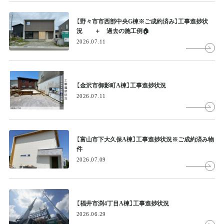
【野々市市西部中央G棟※ご成約済み】工事進捗状
況 ＋ 過去の施工例🏠
2026.07.11
【金沢市御影町A棟】工事進捗状況
2026.07.11
【富山市下大久保A棟】工事進捗状況※ご成約済み物
件
2026.07.09
【福井市渕4丁目A棟】工事進捗状況
2026.06.29